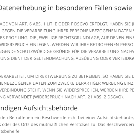
Datenerhebung in besonderen Fällen sowie 
 VON ART. 6 ABS. 1 LIT. E ODER F DSGVO ERFOLGT, HABEN SIE J
, GEGEN DIE VERARBEITUNG IHRER PERSONENBEZOGENEN DATEN W
ES PROFILING. DIE JEWEILIGE RECHTSGRUNDLAGE, AUF DENEN EI
 WIDERSPRUCH EINLEGEN, WERDEN WIR IHRE BETROFFENEN PER
INGENDE SCHUTZWÜRDIGE GRÜNDE FÜR DIE VERARBEITUNG NACHWE
EITUNG DIENT DER GELTENDMACHUNG, AUSÜBUNG ODER VERTEID
RARBEITET, UM DIREKTWERBUNG ZU BETREIBEN, SO HABEN SIE D
NENBEZOGENER DATEN ZUM ZWECKE DERARTIGER WERBUNG EINZULE
 VERBINDUNG STEHT. WENN SIE WIDERSPRECHEN, WERDEN IHRE
G VERWENDET (WIDERSPRUCH NACH ART. 21 ABS. 2 DSGVO).
ändigen Aufsichtsbehörde
 den Betroffenen ein Beschwerderecht bei einer Aufsichtsbehörde,
es oder des Orts des mutmaßlichen Verstoßes zu. Das Beschwerder
htsbehelfe.