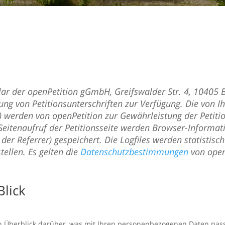
lar der openPetition gGmbH, Greifswalder Str. 4, 10405 B
ung von Petitionsunterschriften zur Verfügung. Die von I
 werden von openPetition zur Gewährleistung der Petitio
Seitenaufruf der Petitionsseite werden Browser-Informat
 der Referrer) gespeichert. Die Logfiles werden statistisc
tellen. Es gelten die
Datenschutzbestimmungen
von open
Blick
n Überblick darüber, was mit Ihren personenbezogenen Daten pass