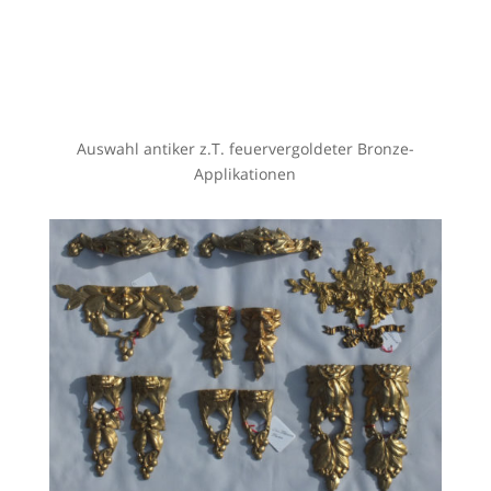
Maße der Stempeluhr (Kasten):
H= 24,5 cm, B= 35,5 cm, T= 40 cm