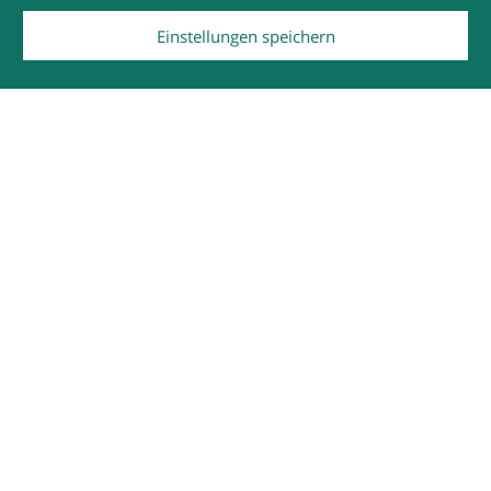
Einstellungen speichern
Auswahl antiker z.T. feuervergoldeter Bronze-
Applikationen