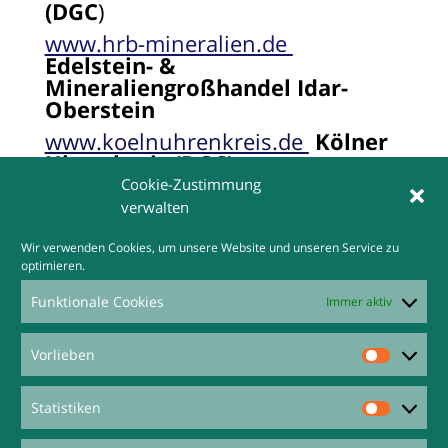
(DGC
)
www.hrb-mineralien.de
Edelstein- &
Mineraliengroßhandel Idar-
Oberstein
www.koelnuhrenkreis.de
Kölner
Uhrenkreis (DGC)
Cookie-Zustimmung
www.uhrenhanse.de
Infor über
verwalten
Uhren, Technik, Hersteller,
Wortmarken etc
.
Wir verwenden Cookies, um unsere Website und unseren Service zu
www.uhrenlexikon.de
optimieren.
Uhrenlexikon
Funktionale Cookies
Immer aktiv
www.uhrmacherverzeichnis.de
Uhrmacherverzeichnis
Vorlieben
Vorliebe
https://mikrolisk.de/show.php/280
Statistiken
/letter_E
Bild-/Wortmarken von
Statisti
Uhrenhersteller